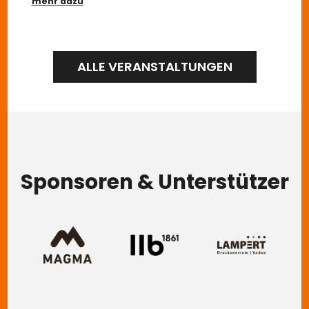
mehr dazu
ALLE VERANSTALTUNGEN
Sponsoren & Unterstützer
Image
Image
Image
Im