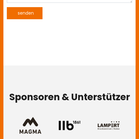
Sponsoren & Unterstützer
Image
Image
Image
Im