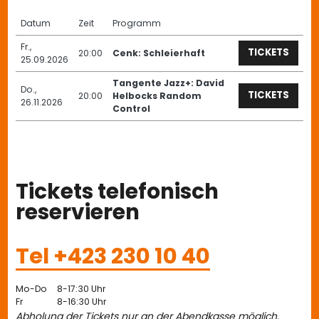
Datum
Zeit
Programm
Fr.,
TICKETS
20:00
Cenk: Schleierhaft
25.09.2026
Tangente Jazz+: David
Do.,
TICKETS
20:00
Helbocks Random
26.11.2026
Control
Tickets telefonisch
reservieren
Tel +423 230 10 40
Mo-Do
8-17:30 Uhr
Fr
8-16:30 Uhr
Abholung der Tickets nur an der Abendkasse möglich.