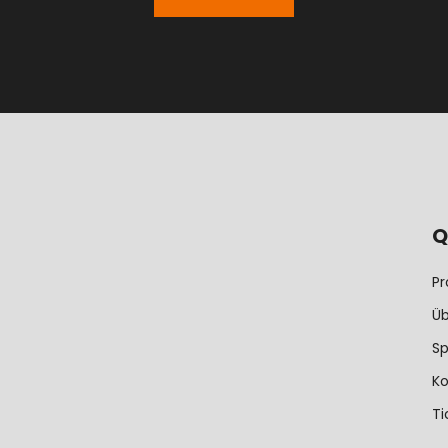
Q
P
Üb
S
Ko
Ti