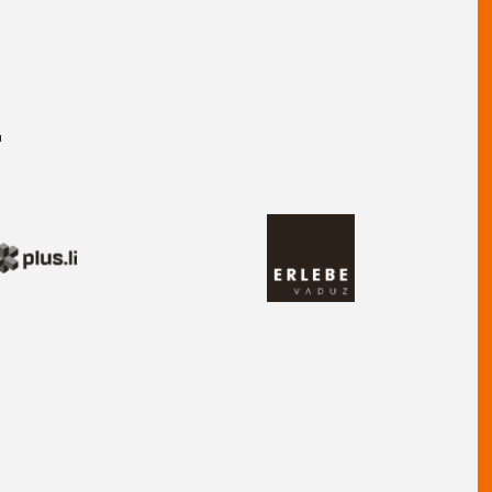
r
Image
age