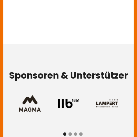
Sponsoren & Unterstützer
Image
Image
Image
Im