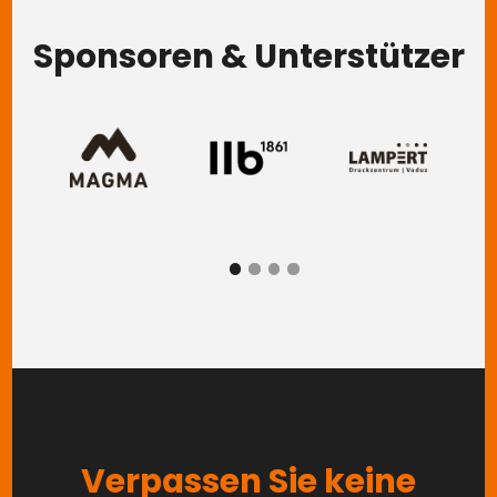
Sponsoren & Unterstützer
Image
Image
Image
Im
ZURÜCK
WEITER
Verpassen Sie keine